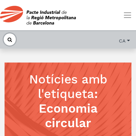
CA
Notícies amb
l'etiqueta
:
Economia
circular