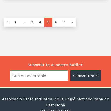
«
1
…
3
4
5
6
7
»
Subscriu-te al nostre butlletí
Associació Pacte Industrial de la Regió Metropolitana de
Barcelona
- Tel. 93 260 02 22 -