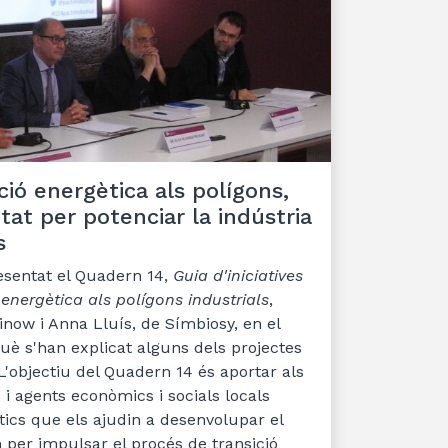
ció energètica als polígons,
tat per potenciar la indústria
s
resentat el Quadern 14,
Guia d'iniciatives
 energètica als polígons industrials
,
inow i Anna Lluís, de Símbiosy, en el
è s'han explicat alguns dels projectes
. L'objectiu del Quadern 14 és aportar als
i agents econòmics i socials locals
tics que els ajudin a desenvolupar el
 per impulsar el procés de transició