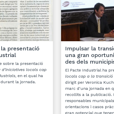
 la presentació
Impulsar la transi
strial
una gran oportuni
des dels municipi
e sobre la presentació
 d’iniciatives locals cap
El Pacte Industrial ha p
ustrials
, en el qual ha
locals cap a la transició
 durant la jornada.
dirigit per Veronica Kuch
marc d'una jornada en qu
recollits a la publicació
responsables municipals 
orientacions i casos pràc
gran potencial que tenen