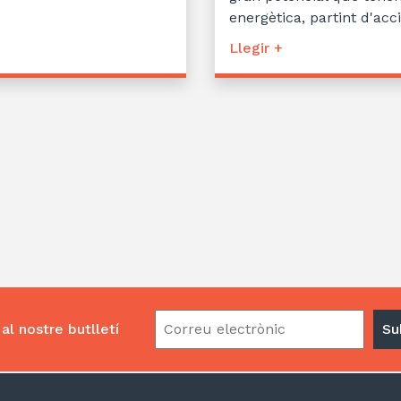
energètica, partint d'acc
Llegir +
al nostre butlletí