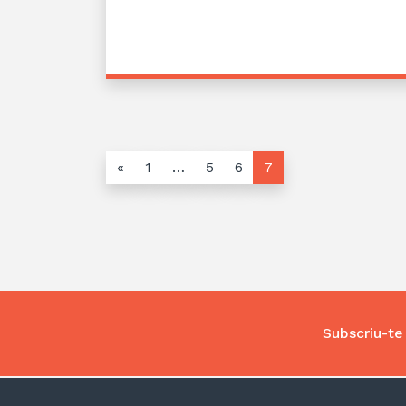
«
1
…
5
6
7
Subscriu-te 