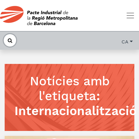
CA
Notícies amb
l'etiqueta
:
Internacionalització