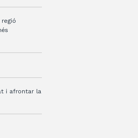
 regió
més
t i afrontar la