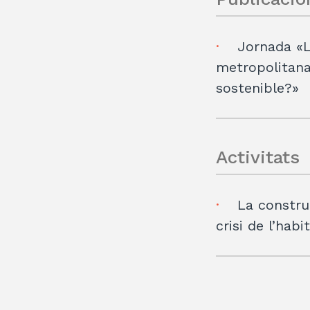
Jornada «L
metropolitana
sostenible?»
Activitats
La construc
crisi de l’habi