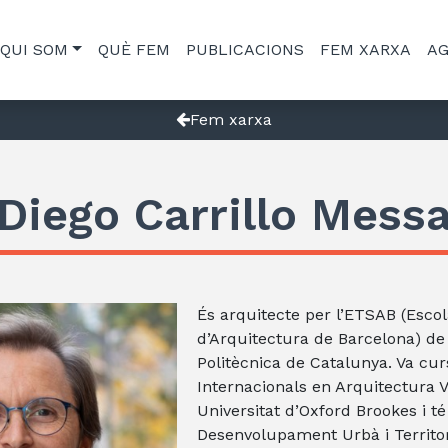
QUI SOM
QUÈ FEM
PUBLICACIONS
FEM XARXA
A
Fem xarxa
Diego Carrillo Mess
És arquitecte per l’ETSAB (Esco
d’Arquitectura de Barcelona) de 
Politècnica de Catalunya. Va cur
Internacionals en Arquitectura V
Universitat d’Oxford Brookes i t
Desenvolupament Urbà i Territor