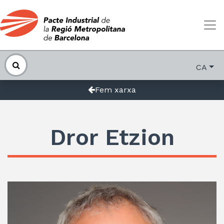
CA
Fem xarxa
Dror Etzion