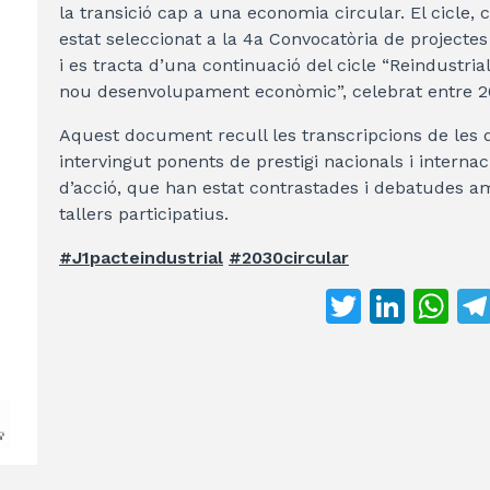
la transició cap a una economia circular. El cicle, 
estat seleccionat a la 4a Convocatòria de projectes
i es tracta d’una continuació del cicle “Reindustrial
nou desenvolupament econòmic”, celebrat entre 20
Aquest document recull les transcripcions de les q
intervingut ponents de prestigi nacionals i internac
d’acció, que han estat contrastades i debatudes a
tallers participatius.
#J1pacteindustrial
#2030circular
T
Li
W
w
n
h
it
k
at
te
e
s
r
dI
A
n
p