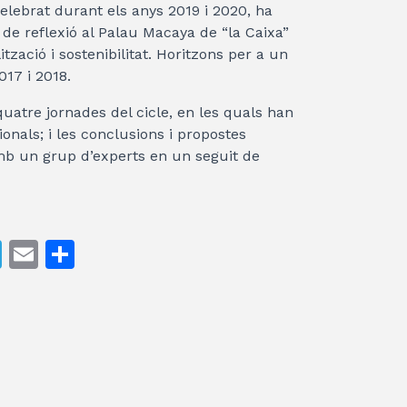
celebrat durant els anys 2019 i 2020, ha
 de reflexió al Palau Macaya de “la Caixa”
ització i sostenibilitat. Horitzons per a un
17 i 2018.
uatre jornades del cicle, en les quals han
ionals; i les conclusions i propostes
mb un grup d’experts en un seguit de
T
E
C
el
m
o
e
ai
m
gr
l
p
a
ar
m
te