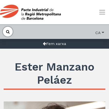
CA
Fem xarxa
Ester Manzano
Peláez