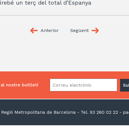
irebé un terç del total d’Espanya
Anterior
Següent
al nostre butlletí
la Regió Metropolitana de Barcelona
- Tel. 93 260 02 22 -
pac