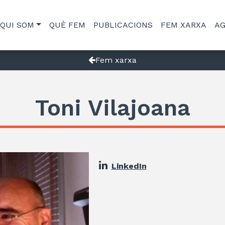
QUI SOM
QUÈ FEM
PUBLICACIONS
FEM XARXA
A
Fem xarxa
Toni Vilajoana
LinkedIn