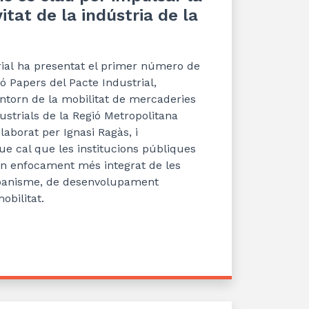
itat de la indústria de la
rial
ha presentat
e
l primer número de
ió Papers del Pacte
Industrial,
ntorn de la mobilitat de mercaderies
ustrials de la Regió Metropolit
ana
elaborat per
Ignasi
Ragàs
, i
ue c
al que les institucions públiques
un enfocament més integrat de les
banisme, de desenvolupament
obilitat.