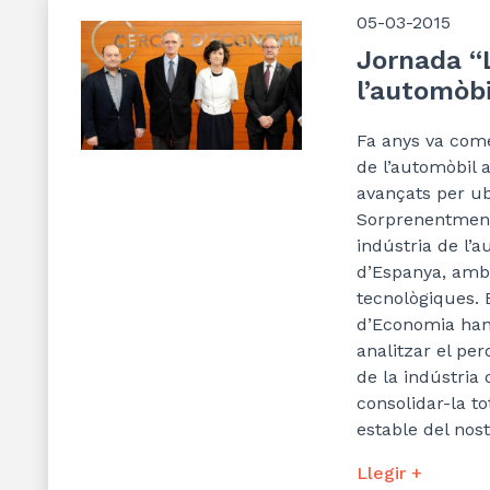
05-03-2015
Jornada “L
l’automòbi
Fa anys
va come
de l’
automòbil a
avançats per u
S
orprenentm
en
indústria de l’
au
d’
Espanya, amb 
tecnològiques.
E
d’
Economia han 
analitzar el per
de la indústria d
consolidar-la t
estable del nos
Llegir +