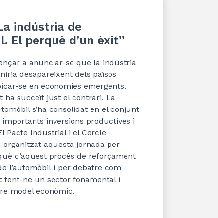
a indústria de
l. El perquè d’un èxit”
nçar a anunciar-se que la indústria
niria desapareixent dels països
bicar-se en economies emergents
.
t ha succeït just el contrari.
La
tomòbil s’
ha consolidat en el conjunt
importants inversions productives i
l Pacte Industrial i el Cercle
organitzat aquesta jornada p
er
què d’
aquest procés de reforçament
e l’
automòbil
i per debatre com
ot fent-ne un sector fonamental i
tre model econòmic.