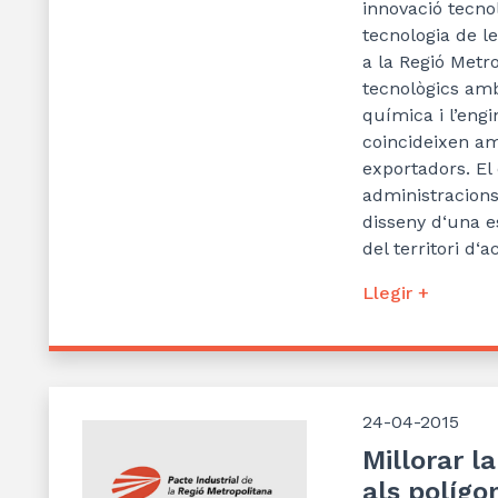
innovació tecno
tecnologia de l
a la R
egió Metro
tecnològics amb
química i
l’
engi
coincideixen am
exportadors.
El
administracions
disseny d
‘
una e
del territori d
‘
ac
Llegir +
24-04-2015
Millorar l
als polígo