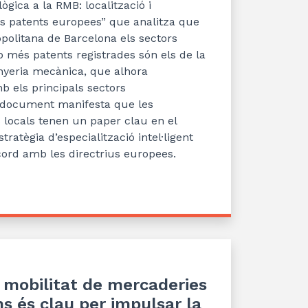
lògica a
la RMB: localització i
es patents europees”
qu
e analitza q
ue
politana de Barcelona els sectors
 més patents registrades són els de la
nyeria mecànica, que alhora
b els principals sectors
 document
manifesta q
ue le
s
 locals tenen un paper clau en el
st
ratègia d’e
specialització intel·
ligent
ord amb les directrius europees.
a mobilitat de mercaderies
ns és clau per impulsar la