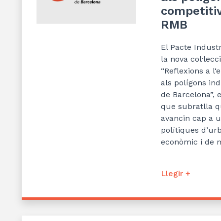
competitiv
RMB
El Pacte Indust
la nova col·lecc
“
Reflexions a l
‘
e
als polígons ind
de
Barcelona”
, 
que
subratlla q
avancin cap a 
polítiques d’
ur
econòmic i de m
Llegir +