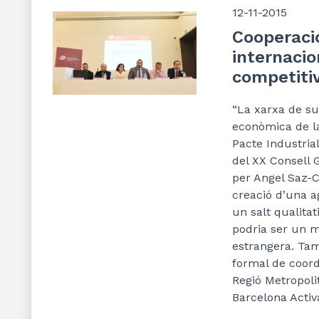
12-11-2015
Cooperació
internacion
competiti
“La xarxa de sup
econòmica de la
Pacte Industria
del XX Consell Ge
per Angel Saz-
creació d’una a
un salt qualitat
podria ser un mo
estrangera. Ta
formal de coordi
Regió Metropoli
Barcelona Activ