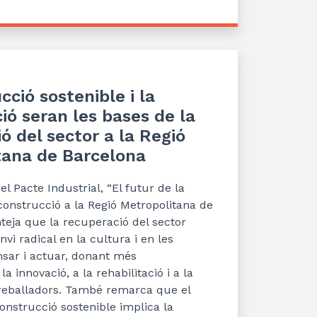
cció sostenible i la
ció seran les bases de la
ó del sector a la Regió
tana de Barcelona
el Pacte Industrial,
“
El futur de la
construcció a la Re
gió Metropolitana de
teja q
ue l
a recuperació del sector
vi radical en la cultura i en les
sar i actuar, donant més
a innovació, a la rehabilitació i a la
reballadors.
També
remarca q
ue e
l
nstrucció sostenible implica la