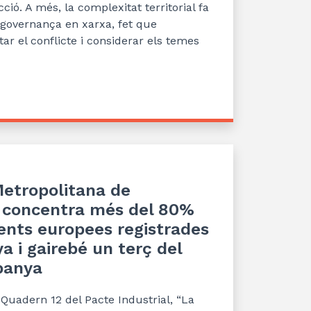
ció. A més, la complexitat territorial fa
governança en xarxa, fet que
ar el conflicte i considerar els temes
Metropolitana de
 concentra més del 80%
ents europees registrades
a i gairebé un terç del
panya
l Quadern
12 del Pacte Industrial, “
L
a