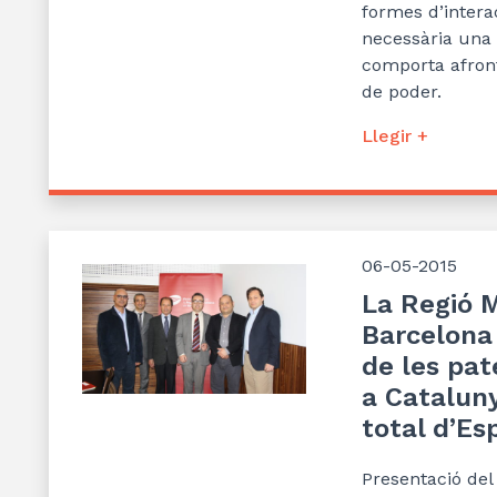
formes d’interac
necessària una 
comporta afront
de poder.
Llegir +
06-05-2015
La Regió 
Barcelona
de les pat
a Cataluny
total d’Es
Presentació de