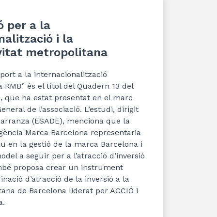
 per a la
alització i la
vitat metropolitana
ort a la internacionalització
 RMB” és el títol del Quadern 13 del
l, que ha estat presentat en el marc
neral de l’associació. L’estudi, dirigit
Carranza (ESADE), menciona que la
gència Marca Barcelona representaria
iu en la gestió de la marca Barcelona i
del a seguir per a l’atracció d’inversió
mbé proposa crear un instrument
nació d’atracció de la inversió a la
tana de Barcelona liderat per ACCIÓ i
a.