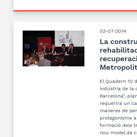
03-07-2014
La constru
rehabilita
recuperaci
Metropoli
E
l Quadern 10 d
indústria de la 
Barcelona
“
,
plan
requerirà un can
maneres de pen
protagonisme a l
formació dels t
nou model de co