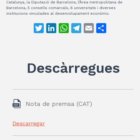
Catalunya, la Diputació de Barcelona, l’Àrea metropolitana de
Barcelona, 5 consells comarcals, 6 universitats i diverses
institucions vinculades al desenvolupament econòmic.
T
Li
W
T
E
C
w
n
h
el
m
o
itt
k
at
e
ai
m
er
e
s
gr
l
p
Descàrregues
dI
A
a
ar
n
p
m
te
p
ix
Nota de premsa
(CAT)
Descarregar