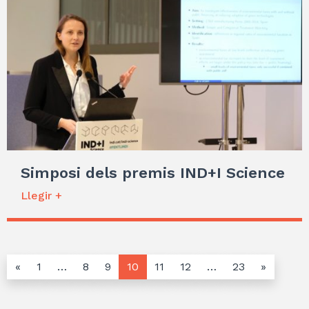
Simposi dels premis IND+I Science
Llegir +
«
1
…
8
9
10
11
12
…
23
»