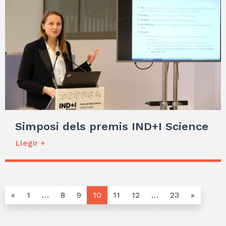
Simposi dels premis IND+I Science
Llegir +
«
1
…
8
9
10
11
12
…
23
»