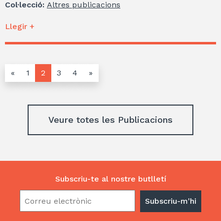
Col·lecció:
Altres publicacions
Llegir +
«
1
2
3
4
»
Veure totes les Publicacions
Subscriu-te al nostre butlletí