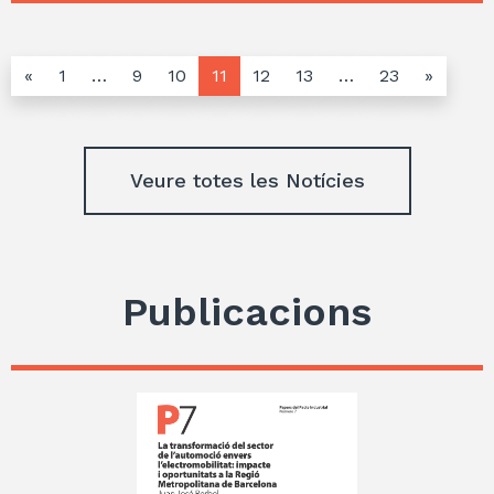
«
1
…
9
10
11
12
13
…
23
»
Veure totes les Notícies
Publicacions