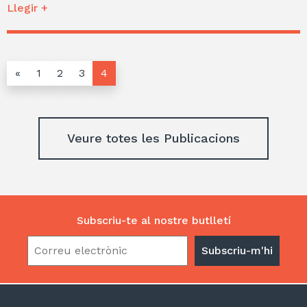
Llegir +
«
1
2
3
4
Veure totes les Publicacions
Subscriu-te al nostre butlletí