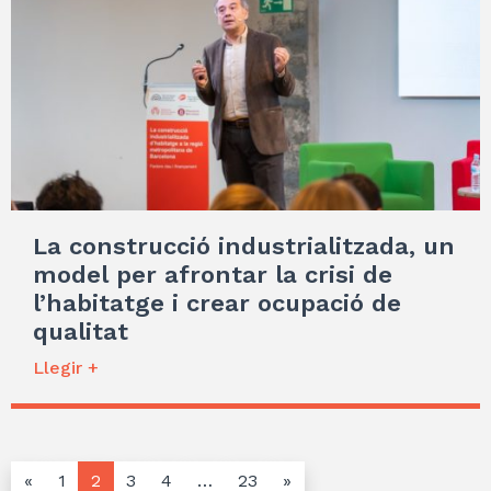
La construcció industrialitzada, un
model per afrontar la crisi de
l’habitatge i crear ocupació de
qualitat
Llegir +
«
1
2
3
4
…
23
»