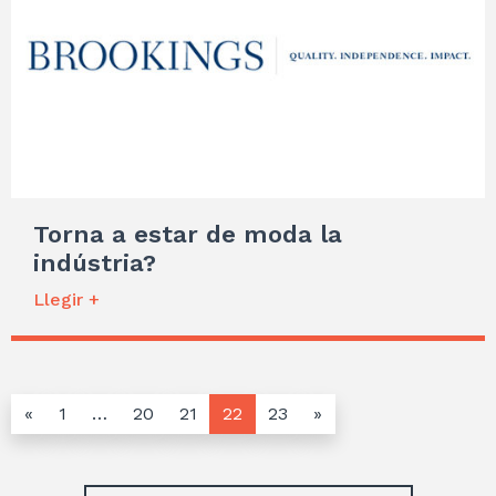
Torna a estar de moda la
indústria?
Llegir +
«
1
…
20
21
22
23
»