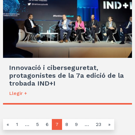
Innovació i ciberseguretat,
protagonistes de la 7a edició de la
trobada IND+I
Llegir +
«
1
…
5
6
7
8
9
…
23
»