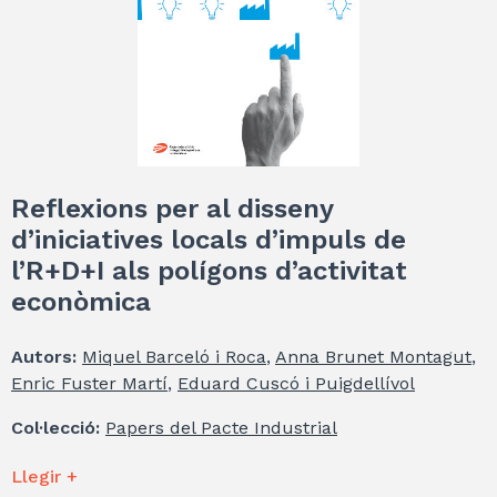
Reflexions per al disseny
d’iniciatives locals d’impuls de
l’R+D+I als polígons d’activitat
econòmica
Autors:
Miquel Barceló i Roca
,
Anna Brunet Montagut
,
Enric Fuster Martí
,
Eduard Cuscó i Puigdellívol
Col·lecció:
Papers del Pacte Industrial
Llegir +