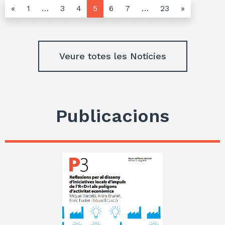
«
1
…
3
4
5
6
7
…
23
»
Veure totes les Notícies
Publicacions