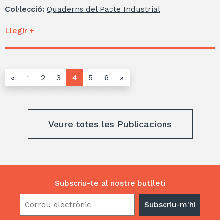
Col·lecció:
Quaderns del Pacte Industrial
Llegir +
«
1
2
3
4
5
6
»
Veure totes les Publicacions
Subscriu-te al nostre butlletí