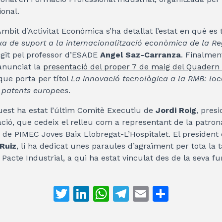
onal.
l’Àmbit d’Activitat Econòmica s’ha detallat l’estat en què es 
xa de suport a la internacionalització econòmica de la R
rigit pel professor d’ESADE
Angel Saz-Carranza
. Finalmen
 anunciat la
presentació del proper 7 de maig del Quadern
 que porta per títol
La innovació tecnològica a la RMB: loca
s patents europees
.
uest ha estat l’últim Comitè Executiu de
Jordi Roig
, presi
ció, que cedeix el relleu com a representant de la patro
t de PIMEC Joves Baix Llobregat-L’Hospitalet. El president
Ruiz
, li ha dedicat unes paraules d’agraïment per tota la 
Pacte Industrial, a qui ha estat vinculat des de la seva fu
T
Li
W
T
E
C
w
n
h
el
m
o