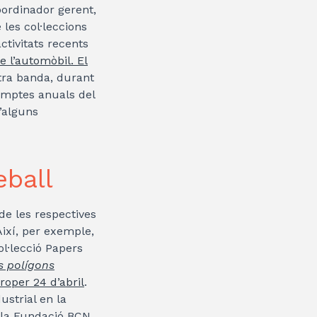
oordinador gerent,
 les col·leccions
ctivitats recents
e l’automòbil. El
tra banda, durant
omptes anuals del
d’alguns
eball
de les respectives
Així, per exemple,
ol·lecció Papers
s polígons
roper 24 d’abril
.
ustrial en la
r la Fundació BCN