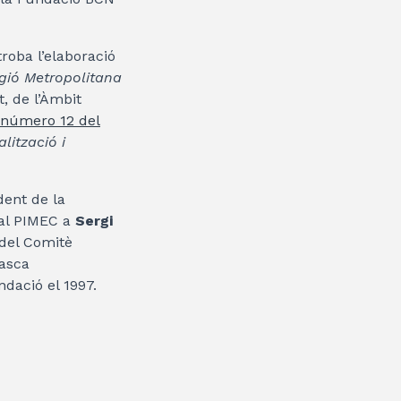
troba l’elaboració
egió Metropolitana
t, de l’Àmbit
 número 12 del
lització i
dent de la
nal PIMEC a
Sergi
 del Comitè
tasca
ndació el 1997.