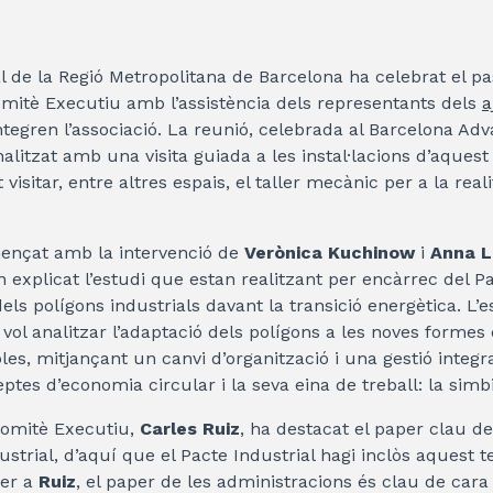
l de la Regió Metropolitana de Barcelona ha celebrat el pas
mitè Executiu amb l’assistència dels representants dels
a
tegren l’associació. La reunió, celebrada al Barcelona Ad
inalitzat amb una visita guiada a les instal·lacions d’aque
visitar, entre altres espais, el taller mecànic per a la real
ençat amb la intervenció de
Verònica Kuchinow
i
Anna L
 explicat l’estudi que estan realitzant per encàrrec del Pa
els polígons industrials davant la transició energètica. L’
 vol analitzar l’adaptació dels polígons a les noves formes 
les, mitjançant un canvi d’organització i una gestió integ
ptes d’economia circular i la seva eina de treball: la simbi
Comitè Executiu,
Carles Ruiz
, ha destacat el paper clau de
ustrial, d’aquí que el Pacte Industrial hagi inclòs aquest 
Per a
Ruiz
, el paper de les administracions és clau de cara 