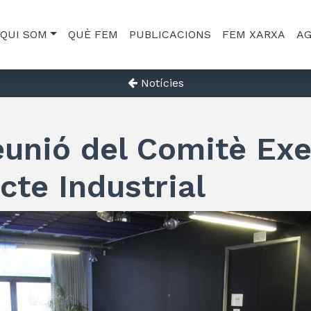
QUI SOM
QUÈ FEM
PUBLICACIONS
FEM XARXA
A
Notícies
eunió del Comitè Exe
cte Industrial