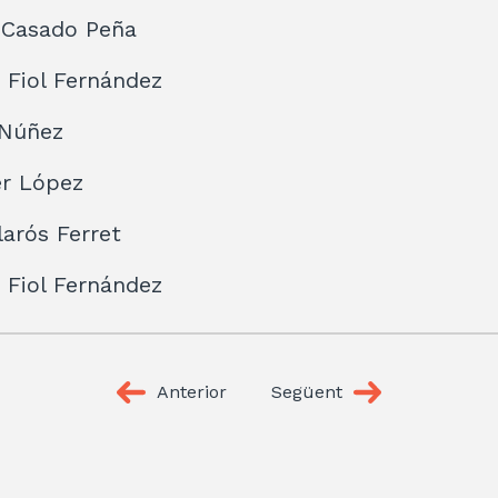
 Casado Peña
 Fiol Fernández
 Núñez
er López
larós Ferret
 Fiol Fernández
Anterior
Següent