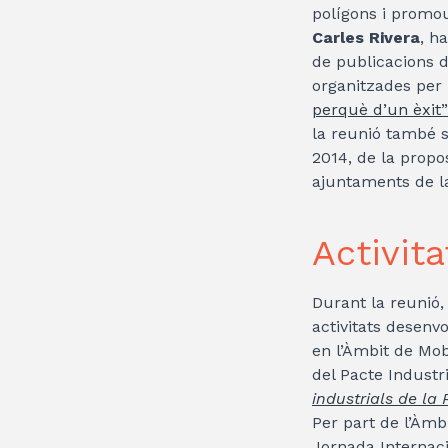
polígons i promou
Carles Rivera
, h
de publicacions de
organitzades per 
perquè d’un èxit”
la reunió també s
2014, de la propos
ajuntaments de la
Activit
Durant la reunió,
activitats desenvo
en l’Àmbit de Mob
del Pacte Industr
industrials de la
Per part de l’Àmb
Jornada Internaci