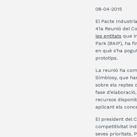
08-04-2015
El Pacte Industria
41a Reunió del Co
les entitats
que in
Park (BAIP), ha f
en què s’ha pogut 
prototips.
La reunió ha com
Símbiosy, que han
sobre els reptes d
fase d’elaboració,
recursos disponib
aplicant els conce
El president del 
competitivitat ind
seves prioritats. 