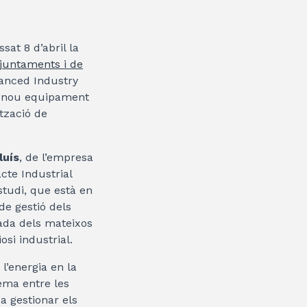
sat 8 d’abril la
juntaments i de
vanced Industry
st nou equipament
ització de
luís
, de l’empresa
cte Industrial
estudi, que està en
de gestió dels
rada dels mateixos
osi industrial.
 l’energia en la
tema entre les
a gestionar els