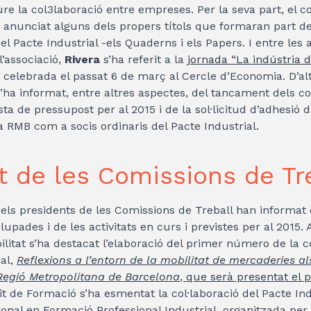
re la col3laboració entre empreses. Per la seva part, el c
a anunciat alguns dels propers títols que formaran part de
l Pacte Industrial -els Quaderns i els Papers. I entre les a
l’associació,
Rivera
s’ha referit a la
jornada “La indústria d
celebrada el passat 6 de març al Cercle d’Economia. D’al
’ha informat, entre altres aspectes, del tancament dels c
ta de pressupost per al 2015 i de la sol·licitud d’adhesió 
 RMB com a socis ordinaris del Pacte Industrial.
at de les Comissions de Tr
 els presidents de les Comissions de Treball han informat 
lupades i de les activitats en curs i previstes per al 2015. 
ilitat s’ha destacat l’elaboració del primer número de la c
ial,
Reflexions a l’entorn de la mobilitat de mercaderies al
 Regió Metropolitana de Barcelona
, que serà presentat el p
it de Formació s’ha esmentat la col·laboració del Pacte Ind
onal en Formació Professional Industrial, organitzada pe