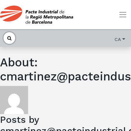
CA
About:
cmartinez@pacteindust
Posts by
cmartinez@pacteindustrial.