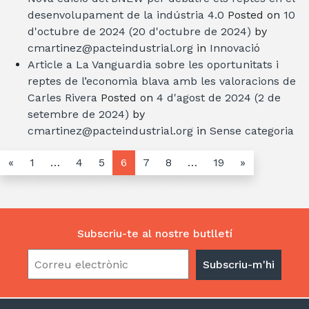
desenvolupament de la indústria 4.0
Posted on
10
d'octubre de 2024
(20 d'octubre de 2024)
by
cmartinez@pacteindustrial.org
in
Innovació
Article a La Vanguardia sobre les oportunitats i
reptes de l’economia blava amb les valoracions de
Carles Rivera
Posted on
4 d'agost de 2024
(2 de
setembre de 2024)
by
cmartinez@pacteindustrial.org
in
Sense categoria
«
1
…
4
5
6
7
8
…
19
»
Subscriu-te al nostre butlletí