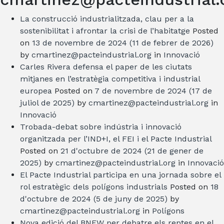
La construcció industrialitzada, clau per a la
sostenibilitat i afrontar la crisi de l’habitatge
Posted
on
13 de novembre de 2024
(11 de febrer de 2026)
by
cmartinez@pacteindustrial.org
in
Innovació
Carles Rivera defensa el paper de les ciutats
mitjanes en l’estratègia competitiva i industrial
europea
Posted on
7 de novembre de 2024
(17 de
juliol de 2025)
by
cmartinez@pacteindustrial.org
in
Innovació
Trobada-debat sobre indústria i innovació
organitzada per l’IND+I, el FEI i el Pacte Industrial
Posted on
21 d'octubre de 2024
(21 de gener de
2025)
by
cmartinez@pacteindustrial.org
in
Innovació
El Pacte Industrial participa en una jornada sobre el
rol estratègic dels polígons industrials
Posted on
18
d'octubre de 2024
(5 de juny de 2025)
by
cmartinez@pacteindustrial.org
in
Polígons
Nova edició del BNEW per debatre els reptes en el