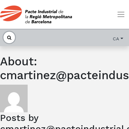
CA
About:
cmartinez@pacteindust
Posts by
cmartinez@pacteindustrial.