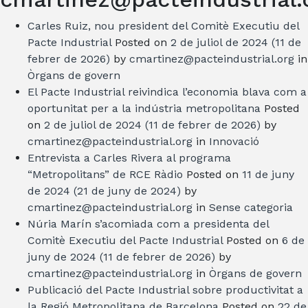
Carles Ruiz, nou president del Comitè Executiu del
Pacte Industrial
Posted on
2 de juliol de 2024
(11 de
febrer de 2026)
by
cmartinez@pacteindustrial.org
in
Òrgans de govern
El Pacte Industrial reivindica l’economia blava com a
oportunitat per a la indústria metropolitana
Posted
on
2 de juliol de 2024
(11 de febrer de 2026)
by
cmartinez@pacteindustrial.org
in
Innovació
Entrevista a Carles Rivera al programa
“Metropolitans” de RCE Ràdio
Posted on
11 de juny
de 2024
(21 de juny de 2024)
by
cmartinez@pacteindustrial.org
in
Sense categoria
Núria Marín s’acomiada com a presidenta del
Comitè Executiu del Pacte Industrial
Posted on
6 de
juny de 2024
(11 de febrer de 2026)
by
cmartinez@pacteindustrial.org
in
Òrgans de govern
Publicació del Pacte Industrial sobre productivitat a
la Regió Metropolitana de Barcelona
Posted on
22 de