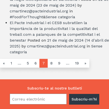
maig de 2024
(23 de maig de 2024)
by
cmartinez@pacteindustrial.org
in
#FoodForThought
&
Sense categoria
El Pacte Industrial i el CESB subratllen la
importància de la productivitat i la qualitat del
treball com a palanques de la competitivitat i el
benestar
Posted on
21 de maig de 2024
(14 d'abril de
2025)
by
cmartinez@pacteindustrial.org
in
Sense
categoria
«
1
…
5
6
7
8
9
…
19
»
Subscriu-te al nostre butlletí