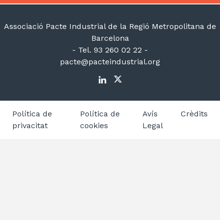
Associació Pacte Industrial de la Regió Metropolitana de
Barcelona
- Tel. 93 260 02 22 -
pacte@pacteindustrial.org
Política de
Política de
Avís
Crèdits
privacitat
cookies
Legal