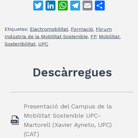
T
Li
W
T
E
C
w
n
h
el
m
o
itt
k
at
e
ai
m
Etiquetes:
Electromobilitat
,
Formació
,
Fòrum
er
e
s
gr
l
p
Indústria de la Mobilitat Sostenible
,
FP
,
Mobilitat
,
dI
A
a
ar
Sostenibilitat
,
UPC
n
p
m
te
p
ix
Descàrregues
Presentació del Campus de la
Mobilitat Sostenible UPC-
Martorell (Xavier Ayneto, UPC)
(CAT)