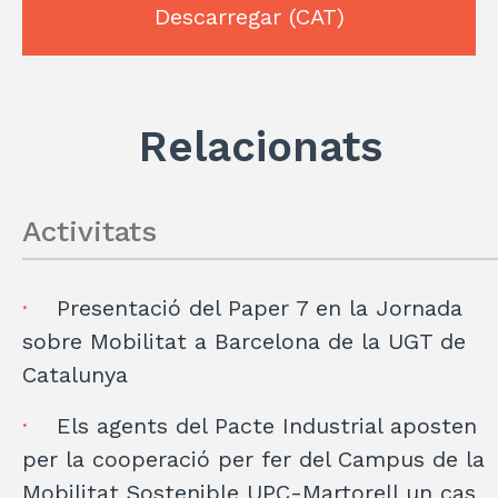
r
dI
A
a
ar
Descarregar
(CAT)
n
p
m
te
p
ix
Relacionats
Activitats
Presentació del Paper 7 en la Jornada
sobre Mobilitat a Barcelona de la UGT de
Catalunya
Els agents del Pacte Industrial aposten
per la cooperació per fer del Campus de la
Mobilitat Sostenible UPC-Martorell un cas