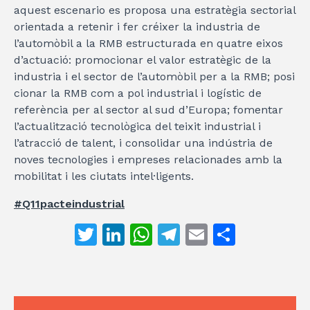
aquest escenario es proposa una estratègia sectorial
orientada a retenir i fer créixer la industria de
l’automòbil a la RMB estructurada en quatre eixos
d’actuació: promocionar el valor estratègic de la
industria i el sector de l’automòbil per a la RMB; posi
cionar la RMB com a pol industrial i logístic de
referència per al sector al sud d’Europa; fomentar
l’actualització tecnològica del teixit industrial i
l’atracció de talent, i consolidar una indústria de
noves tecnologies i empreses relacionades amb la
mobilitat i les ciutats intel·ligents.
#Q11pacteindustrial
T
Li
W
T
E
C
w
n
h
el
m
o
it
k
at
e
ai
m
te
e
s
gr
l
p