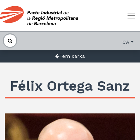
CA
Fem xarxa
Félix Ortega Sanz