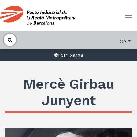
CA
Fem xarxa
Mercè Girbau
Junyent