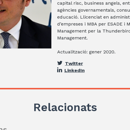
capital risc, business angels, en
agències governamentals, consul
educació. Llicenciat en administr
d’empreses i MBA per ESADE i Mà
Management per la Thunderbird 
Management.
Actualització: gener 2020.
Twitter
LinkedIn
Relacionats
ns