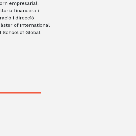
torn empresarial,
toria financera i
ació i direcció
ster of International
School of Global