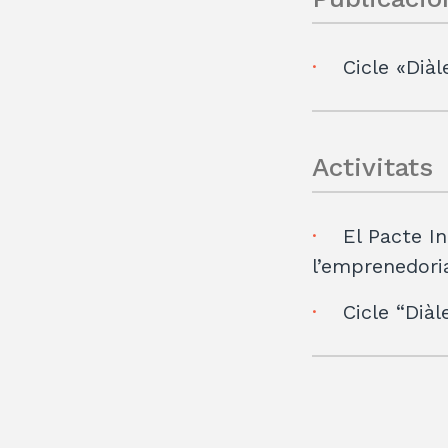
Cicle «Diàl
Activitats
El Pacte I
l’emprenedoria
Cicle “Diàl