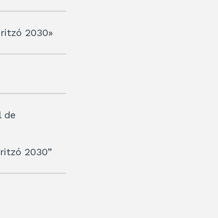
horitzó 2030»
l de
oritzó 2030”