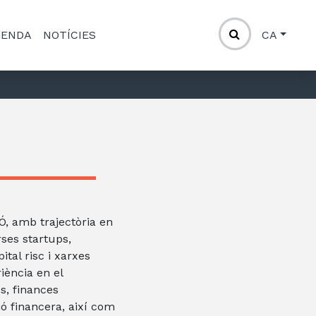
GENDA
NOTÍCIES
CA
, amb trajectòria en
rses startups,
ital risc i xarxes
iència en el
s, finances
ió financera, així com