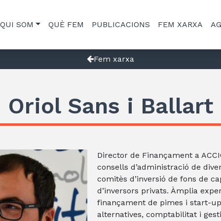
QUI SOM
QUÈ FEM
PUBLICACIONS
FEM XARXA
A
Fem xarxa
Oriol Sans i Ballart
Director de Finançament a ACCIÓ
consells d’administració de dive
comitès d’inversió de fons de cap
d’inversors privats. Àmplia exper
finançament de pimes i start-up
alternatives, comptabilitat i gest