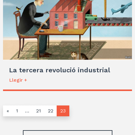
La tercera revolució industrial
Llegir +
«
1
…
21
22
23