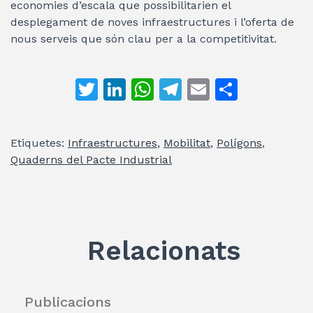
economies d’escala que possibilitarien el
desplegament de noves infraestructures i l’oferta de
nous serveis que són clau per a la competitivitat.
T
Li
W
T
E
C
w
n
h
el
m
o
itt
k
at
e
ai
m
Etiquetes:
Infraestructures
,
Mobilitat
,
Polígons
,
er
e
s
gr
l
p
Quaderns del Pacte Industrial
dI
A
a
ar
n
p
m
te
p
ix
Relacionats
Publicacions