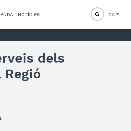
GENDA
NOTÍCIES
CA
erveis dels
a Regió
a