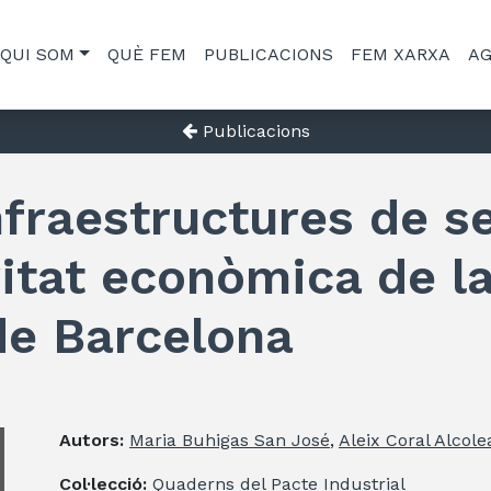
QUI SOM
QUÈ FEM
PUBLICACIONS
FEM XARXA
A
Publicacions
nfraestructures de s
vitat econòmica de l
de Barcelona
Autors:
Maria Buhigas San José
,
Aleix Coral Alcole
Col·lecció:
Quaderns del Pacte Industrial