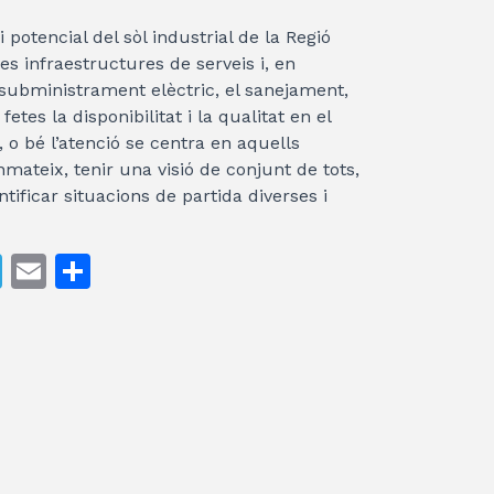
i potencial del sòl industrial de la Regió
s infraestructures de serveis i, en
 subministrament elèctric, el sanejament,
etes la disponibilitat i la qualitat en el
, o bé l’atenció se centra en aquells
ateix, tenir una visió de conjunt de tots,
ificar situacions de partida diverses i
T
E
C
el
m
o
e
ai
m
gr
l
p
a
ar
m
te
ix