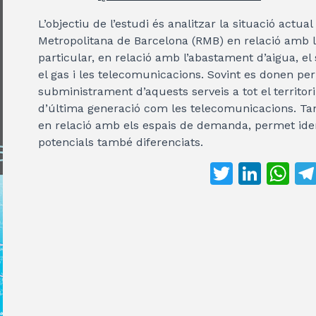
L’objectiu de l’estudi és analitzar la situació actual 
Metropolitana de Barcelona (RMB) en relació amb le
particular, en relació amb l’abastament d’aigua, el
el gas i les telecomunicacions. Sovint es donen per f
subministrament d’aquests serveis a tot el territori
d’última generació com les telecomunicacions. Tanm
en relació amb els espais de demanda, permet ident
potencials també diferenciats.
T
Li
W
w
n
h
it
k
at
te
e
s
r
dI
A
n
p
p