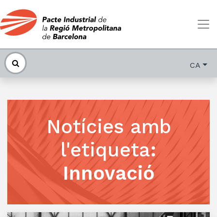
CA
Notícies amb
l'etiqueta
:
Innovació