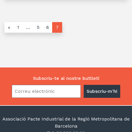
«
1
…
5
6
7
Subscriu-te al nostre butlletí
Associació Pacte Industrial de la Regió Metropolitana de
Barcelona