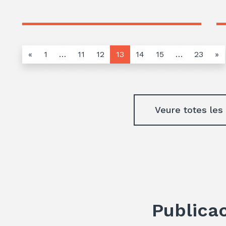
«
1
…
11
12
13
14
15
…
23
»
Veure totes les
Publica