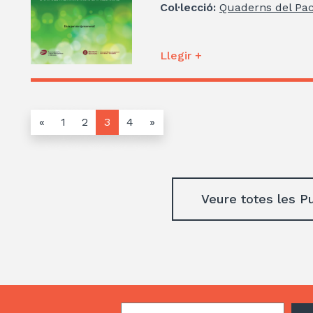
Col·lecció:
Quaderns del Pac
Llegir +
«
1
2
3
4
»
Veure totes les P