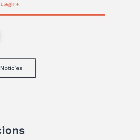
Llegir +
 Notícies
cions