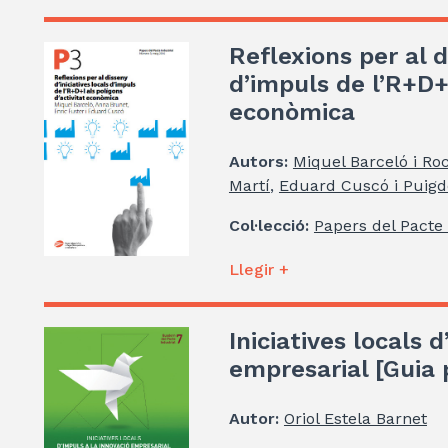
Reflexions per al d
d’impuls de l’R+D+I
econòmica
Autors:
Miquel Barceló i Ro
Martí
,
Eduard Cuscó i Puigde
Col·lecció:
Papers del Pacte 
Llegir +
Iniciatives locals 
empresarial [Guia 
Autor:
Oriol Estela Barnet