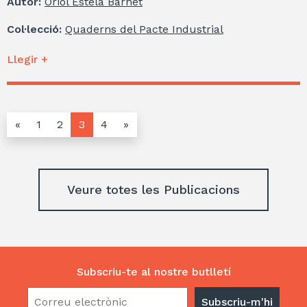
Autor:
Oriol Estela Barnet
Col·lecció:
Quaderns del Pacte Industrial
Llegir +
«
1
2
3
4
»
Veure totes les Publicacions
Subscriu-te al nostre butlletí