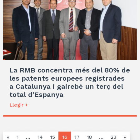
La RMB concentra més del 80% de
les patents europees registrades
a Catalunya i gairebé un terç del
total d’Espanya
Llegir +
«
1
…
14
15
16
17
18
…
23
»