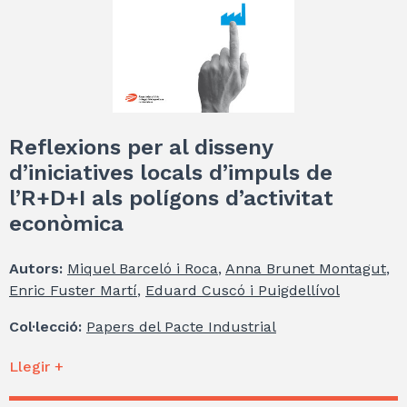
Reflexions per al disseny
d’iniciatives locals d’impuls de
l’R+D+I als polígons d’activitat
econòmica
Autors:
Miquel Barceló i Roca
,
Anna Brunet Montagut
,
Enric Fuster Martí
,
Eduard Cuscó i Puigdellívol
Col·lecció:
Papers del Pacte Industrial
Llegir +