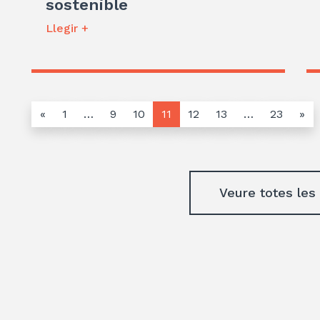
sostenible
Llegir +
«
1
…
9
10
11
12
13
…
23
»
Veure totes les