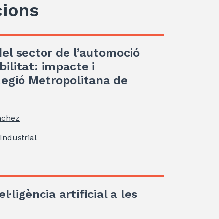
cions
el sector de l’automoció
ilitat: impacte i
Regió Metropolitana de
nchez
Industrial
l·ligència artificial a les