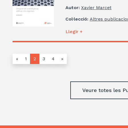
Autor:
Xavier Marcet
Col·lecció:
Altres publicacio
Llegir +
«
1
2
3
4
»
Veure totes les P