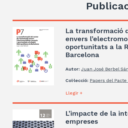
Publica
La transformació d
envers l’electromob
oportunitats a la 
Barcelona
Autor:
Juan José Berbel Sá
Col·lecció:
Papers del Pacte 
Llegir +
L’impacte de la inte
empreses