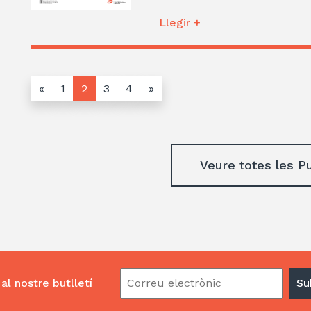
Llegir +
«
1
2
3
4
»
Veure totes les P
al nostre butlletí