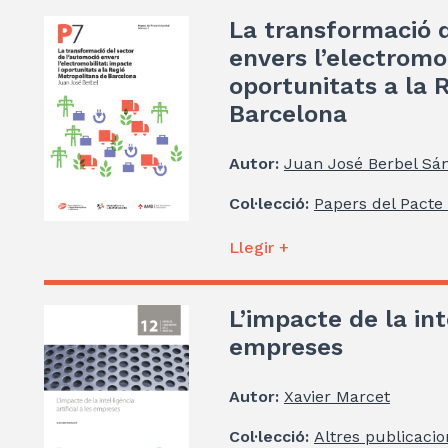
La transformació d
envers l’electromob
oportunitats a la 
Barcelona
Autor:
Juan José Berbel Sá
Col·lecció:
Papers del Pacte 
Llegir +
L’impacte de la inte
empreses
Autor:
Xavier Marcet
Col·lecció:
Altres publicacio