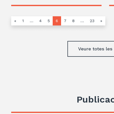
«
1
…
4
5
6
7
8
…
23
»
Veure totes les
Publica