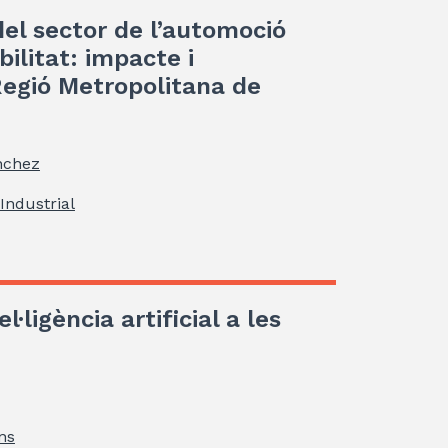
el sector de l’automoció
ilitat: impacte i
Regió Metropolitana de
nchez
Industrial
l·ligència artificial a les
ns