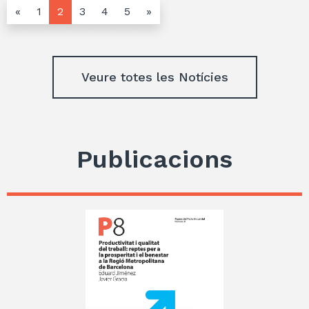
«
1
2
3
4
5
»
Veure totes les Notícies
Publicacions