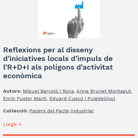
Reflexions per al disseny
d’iniciatives locals d’impuls de
l’R+D+I als polígons d’activitat
econòmica
Autors:
Miquel Barceló i Roca
,
Anna Brunet Montagut
,
Enric Fuster Martí
,
Eduard Cuscó i Puigdellívol
Col·lecció:
Papers del Pacte Industrial
Llegir +