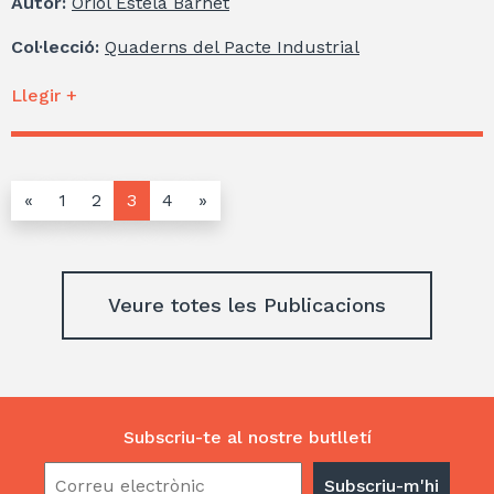
Autor:
Oriol Estela Barnet
Col·lecció:
Quaderns del Pacte Industrial
Llegir +
«
1
2
3
4
»
Veure totes les Publicacions
Subscriu-te al nostre butlletí