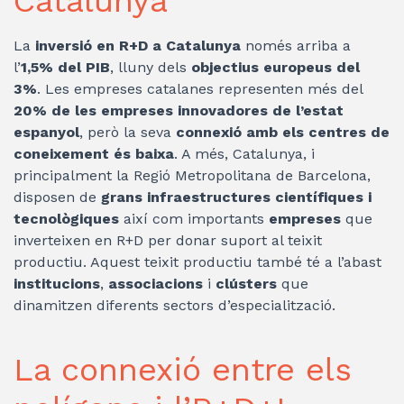
Catalunya
La
inversió en R+D a Catalunya
només arriba a
l’
1,5% del PIB
, lluny dels
objectius europeus del
3%
. Les empreses catalanes representen més del
20% de les empreses innovadores de l’estat
espanyol
, però la seva
connexió amb els centres de
coneixement és baixa
. A més, Catalunya, i
principalment la Regió Metropolitana de Barcelona,
disposen de
grans infraestructures científiques i
tecnològiques
així com importants
empreses
que
inverteixen en R+D per donar suport al teixit
productiu. Aquest teixit productiu també té a l’abast
institucions
,
associacions
i
clústers
que
dinamitzen diferents sectors d’especialització.
La connexió entre els