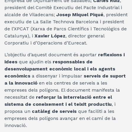
Empresa de l’Ajuntament de Sabadell;
Carles Ruiz
,
president del Comitè Executiu del Pacte Industrial i
alcalde de Viladecans;
Josep Miquel Piqué
, president
executiu de La Salle Technova Barcelona i president
de l’XPCAT (Xarxa de Parcs Científics i Tecnològics de
Catalunya), i
Xavier López
, director general
Corporatiu i d’Operacions d’Eurecat.
L’objectiu d’aquest document és aportar
reflexions i
idees
que ajudin els
responsables de
desenvolupament econòmic local i els agents
econòmics
a dissenyar i impulsar
serveis de suport
a la innovació
en els centres de serveis a les
empreses dels polígons. El document manifesta la
necessitat de
reforçar la interrelació entre el
sistema de coneixement i el teixit productiu
, i
proposa un
catàleg de serveis
que faciliti a les
empreses dels polígons avançar en el camí de la
innovació.