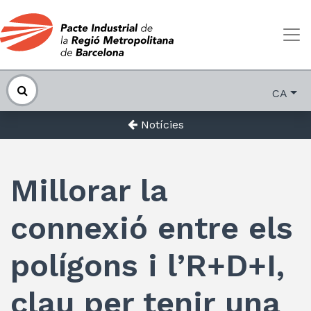
CA
Notícies
Millorar la
connexió entre els
polígons i l’R+D+I,
clau per tenir una