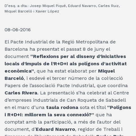
D’esq. a dta.: Josep Miquel Piqué, Eduard Navarro, Carles Ruiz,
Miquel Barceló i Xavier López
08-06-2016
El Pacte Industrial de la Regió Metropolitana de
Barcelona ha presentat el passat 8 de juny el
document
“Reflexions per al disseny d’iniciatives
locals d’impuls de l’R+D+I als polígons d’activitat
econòmica”
, que ha estat elaborat per
Miquel
Barceló
, i esdevé el tercer número de la col·lecció
Papers de l’associació Pacte Industrial, que coordina
Carles Rivera
. La presentació s’ha celebrat al Centre
d’empreses industrials de Can Roqueta de Sabadell
en el marc d’una
taula rodona
sota el títol
“Polígons
i R+D+I: millorem la seva connexió?”
que ha
comptat amb la participació, a més de l’autor del
document, d’
Eduard Navarro
, regidor de Treball i