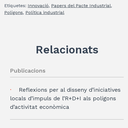
itt
k
at
e
ai
m
Etiquetes:
Innovació
,
Papers del Pacte Industrial
,
er
e
s
gr
l
p
Polígons
,
Política industrial
dI
A
a
ar
n
p
m
te
p
ix
Relacionats
Publicacions
Reflexions per al disseny d’iniciatives
locals d’impuls de l’R+D+I als polígons
d’activitat econòmica