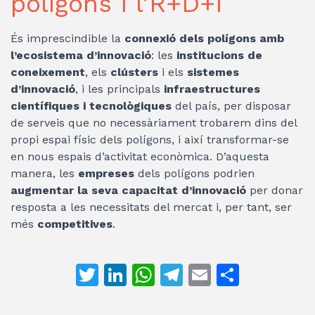
polígons i l’R+D+I
És imprescindible la
connexió dels polígons amb
l’ecosistema d’innovació
: les
institucions de
coneixement
, els
clústers
i els
sistemes
d’innovació
, i les principals
infraestructures
científiques i tecnològiques
del país, per disposar
de serveis que no necessàriament trobarem dins del
propi espai físic dels polígons, i així transformar-se
en nous espais d’activitat econòmica. D’aquesta
manera, les
empreses
dels polígons podrien
augmentar la seva capacitat d’innovació
per donar
resposta a les necessitats del mercat i, per tant, ser
més
competitives
.
T
Li
W
T
E
C
w
n
h
el
m
o