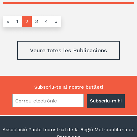
«
1
2
3
4
»
Veure totes les Publicacions
Subscriu-te al nostre butlletí
Associació Pacte Industrial de la Regió Metropolitana de
Barcelona