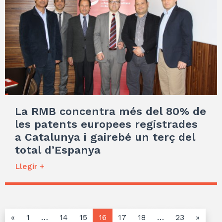
La RMB concentra més del 80% de
les patents europees registrades
a Catalunya i gairebé un terç del
total d’Espanya
Llegir +
«
1
…
14
15
16
17
18
…
23
»