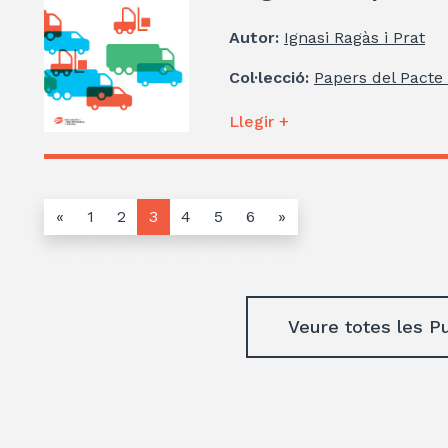
Autor:
Ignasi Ragàs i Prat
Col·lecció:
Papers del Pacte 
Llegir +
«
1
2
3
4
5
6
»
Veure totes les P