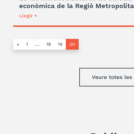
econòmica de la Regió Metropolit
Llegir +
«
1
…
18
19
20
Veure totes les