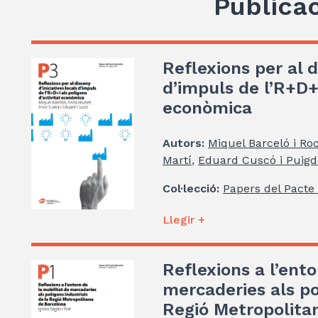
Publica
Reflexions per al d
d’impuls de l’R+D+I
econòmica
Autors:
Miquel Barceló i Ro
Martí
,
Eduard Cuscó i Puigde
Col·lecció:
Papers del Pacte 
Llegir +
Reflexions a l’ento
mercaderies als po
Regió Metropolita